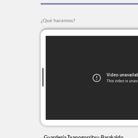
¿Qué hacemos?
Guardería Txanogorritxu Barakaldo