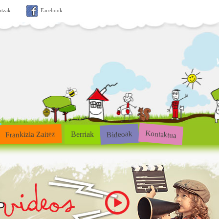
ntzak
Facebook
Kontaktua
Bideoak
Frankizia Zaitez
Berriak