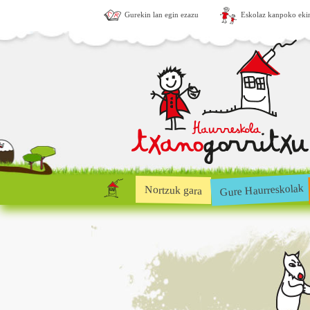
Gurekin lan egin ezazu
Eskolaz kanpoko eki
Gure Haurreskolak
Nortzuk gara