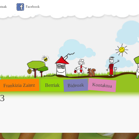
ntzak
Facebook
Kontaktua
Bideoak
Frankizia Zaitez
Berriak
s3