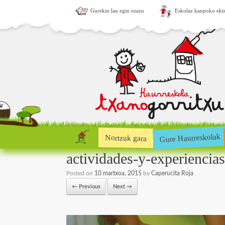
Gurekin lan egin ezazu
Eskolaz kanpoko eki
Gure Haurreskolak
Nortzuk gara
actividades-y-experiencia
Posted on
10 martxoa, 2015
by
Caperucita Roja
← Previous
Next →