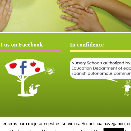
it us on Facebook
In confidence
e terceros para mejorar nuestros servicios. Si continua navegando, 
Aviso Legal
Política de cookies
Protección de datos
Solicitud de baja