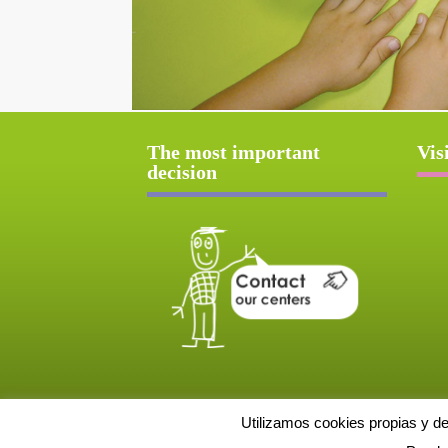
The most important
Vis
decision
Utilizamos cookies propias y d