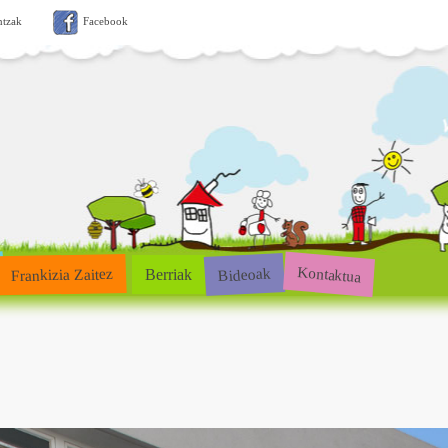
ntzak
Facebook
Kontaktua
Bideoak
Frankizia Zaitez
Berriak