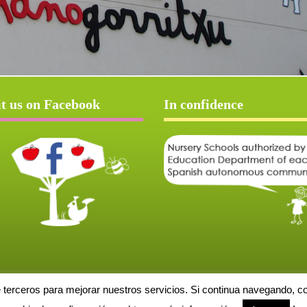
it us on Facebook
In confidence
e terceros para mejorar nuestros servicios. Si continua navegando, 
Aviso Legal
Política de cookies
Protección de datos
Solicitud de baja