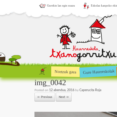
Gurekin lan egin ezazu
Eskolaz kanpoko eki
Gure Haurreskolak
Nortzuk gara
img_0042
Posted on
12 abendua, 2016
by
Caperucita Roja
← Previous
Next →