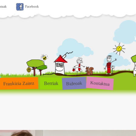
ntzak
Facebook
Kontaktua
Bideoak
Frankizia Zaitez
Berriak