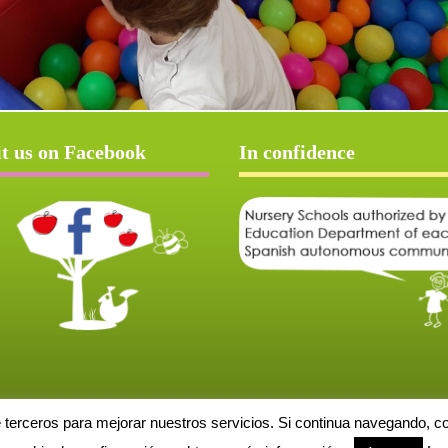
it us on Facebook
In confidence
e terceros para mejorar nuestros servicios. Si continua navegando, 
Aviso Legal
Política de cookies
Protección de datos
Solicitud de baja