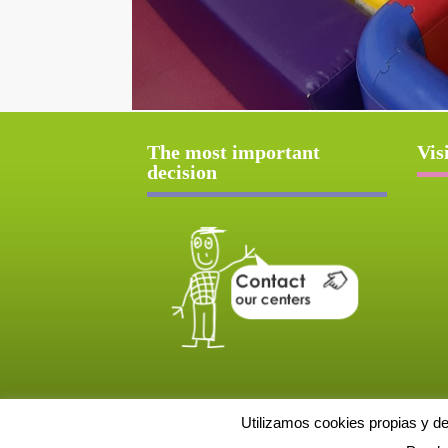
The most important
Vis
decision
Utilizamos cookies propias y d