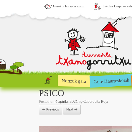
Gurekin lan egin ezazu
Eskolaz kanpoko eki
Gure Haurreskolak
Nortzuk gara
PSICO
Posted on
6 apirila, 2021
by
Caperucita Roja
← Previous
Next →