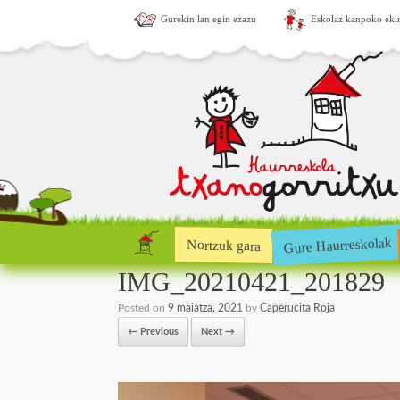
Gurekin lan egin ezazu
Eskolaz kanpoko eki
Gure Haurreskolak
Nortzuk gara
IMG_20210421_201829
Posted on
9 maiatza, 2021
by
Caperucita Roja
← Previous
Next →