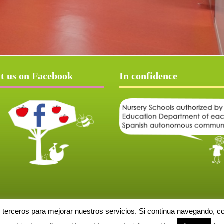
it us on Facebook
In confidence
e terceros para mejorar nuestros servicios. Si continua navegando, 
Aviso Legal
Política de cookies
Protección de datos
Solicitud de baja