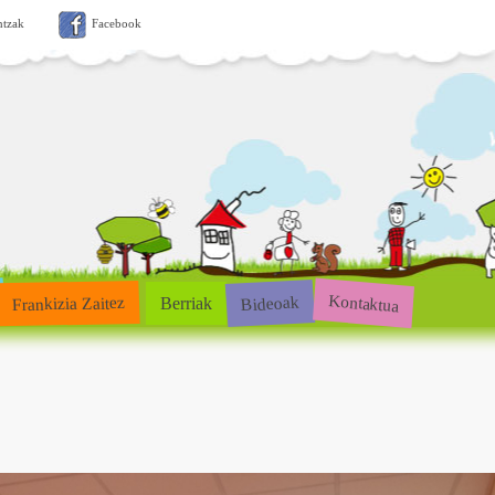
ntzak
Facebook
Kontaktua
Bideoak
Frankizia Zaitez
Berriak