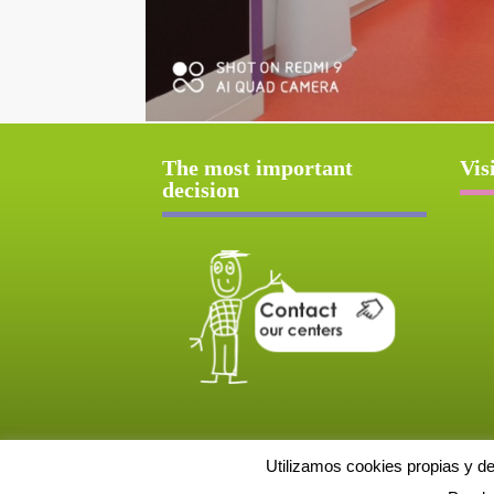
The most important
Vis
decision
Utilizamos cookies propias y d