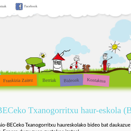
ntzak
Facebook
Kontaktua
Bideoak
Frankizia Zaitez
Berriak
ECeko Txanogorritxu haur-eskola (B
o-BECeko Txanogorritxu haureskolako bideo bat daukazue no