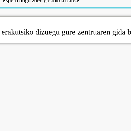
k. Espero dugu zuen gustokoa izatea!
 erakutsiko dizuegu gure zentruaren gida b