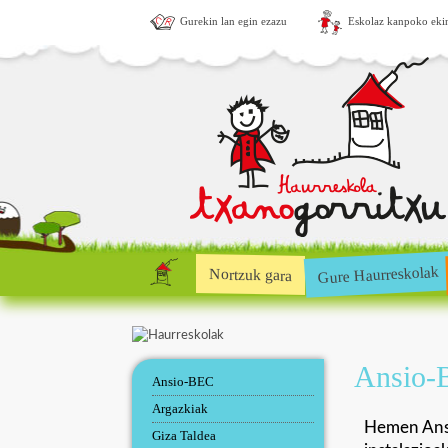
Gurekin lan egin ezazu
Eskolaz kanpoko eki
Gure Haurreskolak
Nortzuk gara
Ansio-B
Ansio-BEC
Argazkiak
Hemen Ansi
Giza Taldea