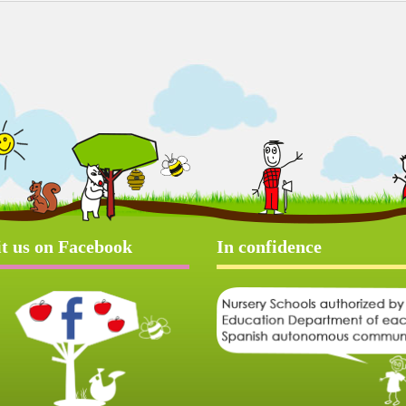
it us on Facebook
In confidence