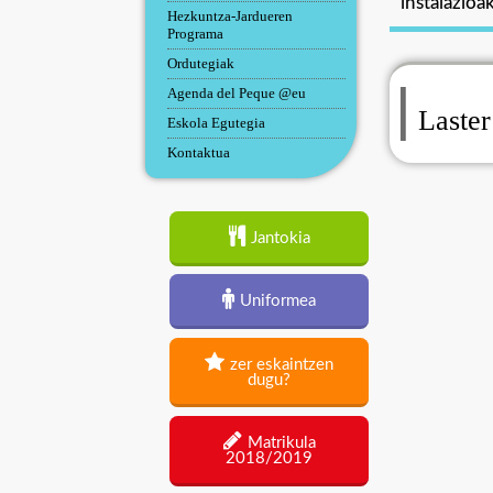
instalazioa
Hezkuntza-Jardueren
Programa
Ordutegiak
Agenda del Peque @eu
Laster
Eskola Egutegia
Kontaktua
Jantokia
Uniformea
zer eskaintzen
dugu?
Matrikula
2018/2019