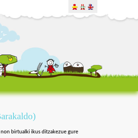
arakaldo)
n birtualki ikus ditzakezue gure