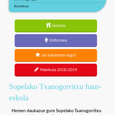
Kontaktua
Jantokia
Uniformea
zer eskaintzen dugu?
Matrikula 2018/2019
Sopelako Txanogorritxu haur-
eskola
Hemen daukazue gure Sopelako Txanogorritxu