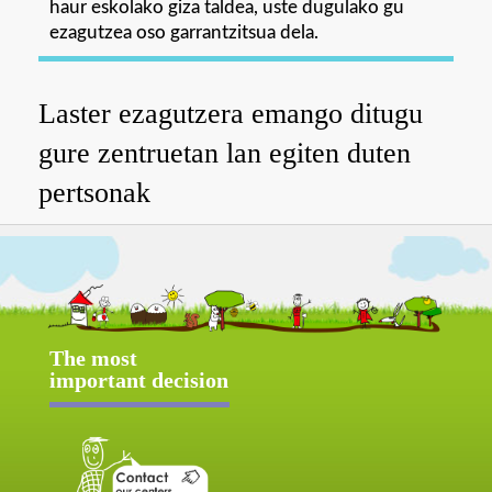
haur eskolako giza taldea, uste dugulako gu
ezagutzea oso garrantzitsua dela.
Laster ezagutzera emango ditugu
gure zentruetan lan egiten duten
pertsonak
The most
important decision