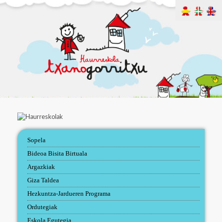
Sopela
Bideoa Bisita Birtuala
Argazkiak
Giza Taldea
Hezkuntza-Jardueren Programa
Ordutegiak
Eskola Egutegia