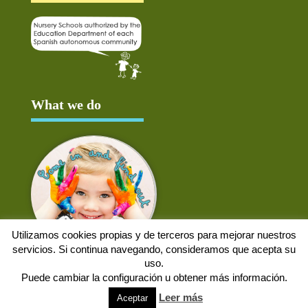
What we do
Utilizamos cookies propias y de terceros para mejorar nuestros
servicios. Si continua navegando, consideramos que acepta su
uso.
Puede cambiar la configuración u obtener más información.
Aviso Legal
Política de cookies
Protección de datos
Solicitud de baja
Leer más
Aceptar
Web desarrollada por
Alpex Digital