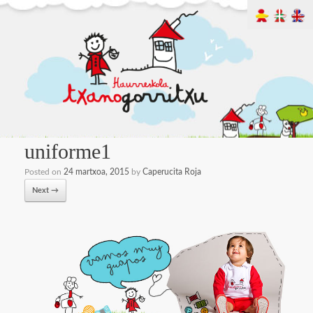
uniforme1
Posted on
24 martxoa, 2015
by
Caperucita Roja
Next →