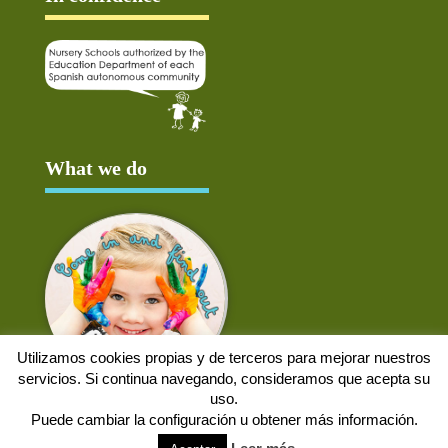
What we do
Utilizamos cookies propias y de terceros para mejorar nuestros
servicios. Si continua navegando, consideramos que acepta su
uso.
Puede cambiar la configuración u obtener más información.
Aviso Legal
Política de cookies
Protección de datos
Solicitud de baja