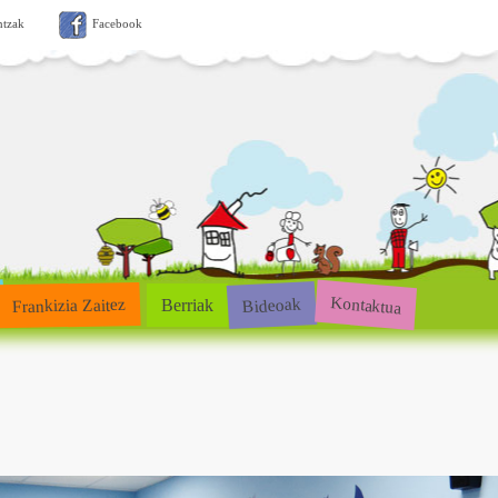
ntzak
Facebook
Kontaktua
Bideoak
Frankizia Zaitez
Berriak