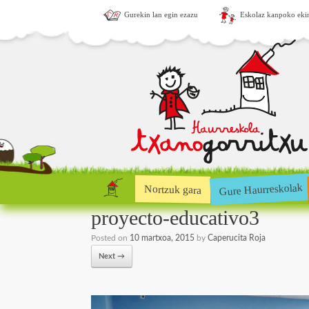
Gurekin lan egin ezazu
Eskolaz kanpoko eki
Gure Haurreskolak
Nortzuk gara
proyecto-educativo3
Posted on
10 martxoa, 2015
by
Caperucita Roja
Next →